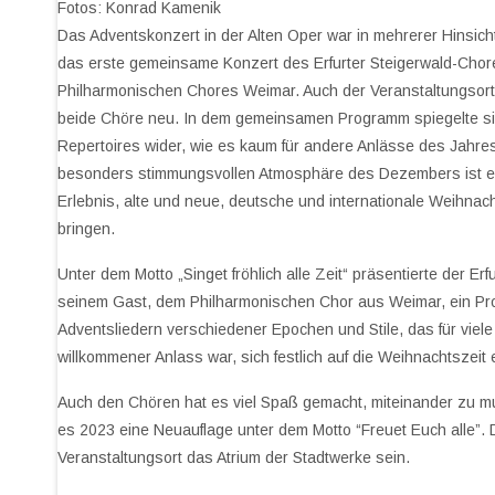
Fotos: Konrad Kamenik
Das Adventskonzert in der Alten Oper war in mehrerer Hinsich
das erste gemeinsame Konzert des Erfurter Steigerwald-Cho
Philharmonischen Chores Weimar. Auch der Veranstaltungsort “
beide Chöre neu. In dem gemeinsamen Programm spiegelte sich
Repertoires wider, wie es kaum für andere Anlässe des Jahres 
besonders stimmungsvollen Atmosphäre des Dezembers ist e
Erlebnis, alte und neue, deutsche und internationale Weihnac
bringen.
Unter dem Motto „Singet fröhlich alle Zeit“ präsentierte der Erf
seinem Gast, dem Philharmonischen Chor aus Weimar, ein Pr
Adventsliedern verschiedener Epochen und Stile, das für viele
willkommener Anlass war, sich festlich auf die Weihnachtszeit
Auch den Chören hat es viel Spaß gemacht, miteinander zu mu
es 2023 eine Neuauflage unter dem Motto “Freuet Euch alle”. 
Veranstaltungsort das Atrium der Stadtwerke sein.